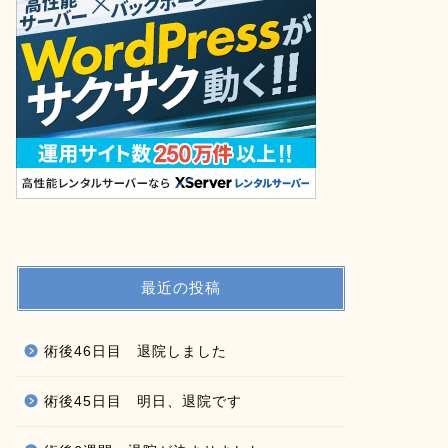
最近の投稿
術後46日目 退院しました
術後45日目 明日、退院です