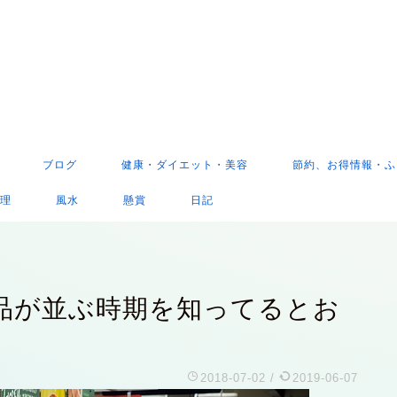
ブログ
健康・ダイエット・美容
節約、お得情報・ふ
理
風水
懸賞
日記
品が並ぶ時期を知ってるとお
2018-07-02
/
2019-06-07