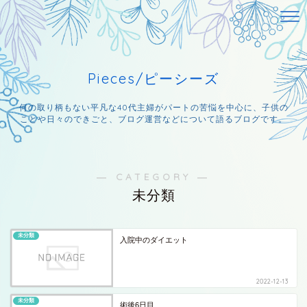
Pieces/ピーシーズ
何の取り柄もない平凡な40代主婦がパートの苦悩を中心に、子供の
ことや日々のできごと、ブログ運営などについて語るブログです。
― CATEGORY ―
未分類
未分類
入院中のダイエット
2022-12-13
未分類
術後6日目