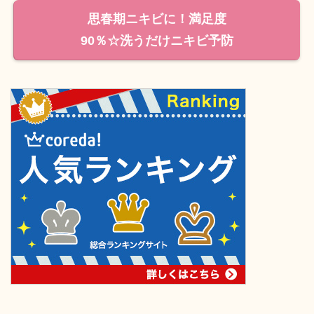
思春期ニキビに！満足度
90％☆洗うだけニキビ予防