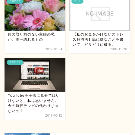
子供のこと
パート
何の取り柄のない主婦の私
【私のお金をかけないストレ
が、唯一誇れるもの
ス解消法】紙に嫌なことを書
いて、ビリビリに破る。
2019-10-04
2018-11-20
子供のこと
YouTubeを子供に見せてはい
けないと、私は思いません。
今の時代テレビの代わりじゃ
ないの？
2019-10-12